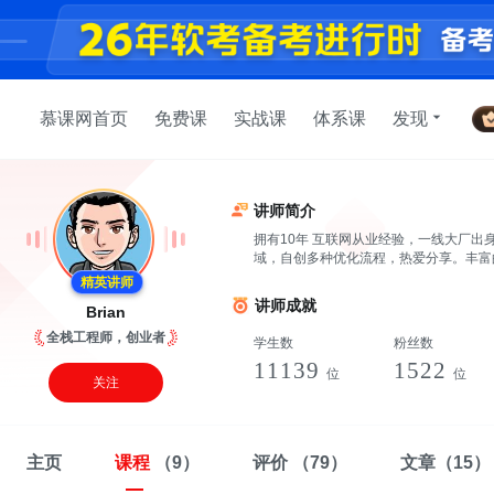
慕课网首页
免费课
实战课
体系课
发现
讲师简介
拥有10年 互联网从业经验，一线大厂
域，自创多种优化流程，热爱分享。丰富
精英讲师
讲师成就
Brian
全栈工程师，创业者
学生数
粉丝数
11139
1522
位
位
关注
主页
课程
（9）
评价
（79）
文章
（15）