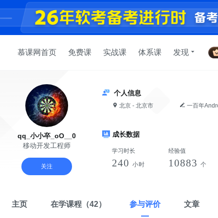
慕课网首页
免费课
实战课
体系课
发现
个人信息
北京 - 北京市
一百年Andr
成长数据
qq_小小卒_oO__0
移动开发工程师
学习时长
经验值
240
10883
小时
个
关注
主页
在学课程
（42）
参与评价
文章