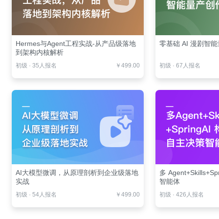
Hermes与Agent工程实战-从产品级落地
零基础 AI 漫剧智
到架构内核解析
初级
·
35人报名
￥499.00
初级
·
67人报名
AI大模型微调，从原理剖析到企业级落地
多 Agent+Skills
实战
智能体
初级
·
54人报名
￥499.00
初级
·
426人报名