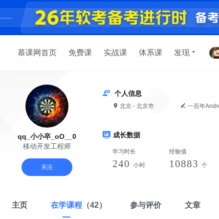
慕课网首页
免费课
实战课
体系课
发现
个人信息
北京 - 北京市
一百年Andr
成长数据
qq_小小卒_oO__0
移动开发工程师
学习时长
经验值
240
10883
小时
个
关注
主页
在学课程
（42）
参与评价
文章