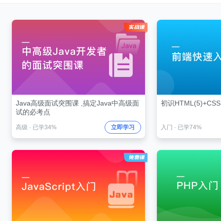
Java高级面试突围课 ,搞定Java中高级面
初识HTML(5)+CSS(
试的必考点
高级
·
已学34%
立即学习
入门
·
已学74%