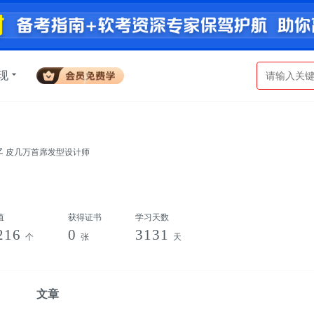
现
皮几万首席发型设计师
值
获得证书
学习天数
216
0
3131
个
张
天
）
文章