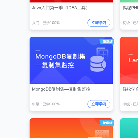
Java入门第一季（IDEA工具）
揭秘P
入门
·
已学100%
立即学习
初级
·
已
MongoDB复制集—复制集监控
轻松学会L
中级
·
已学100%
立即学习
中级
·
已