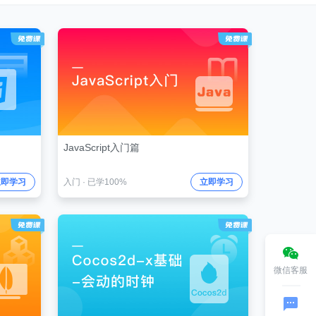
JavaScript入门篇
立即学习
入门
·
已学100%
立即学习
微信客服