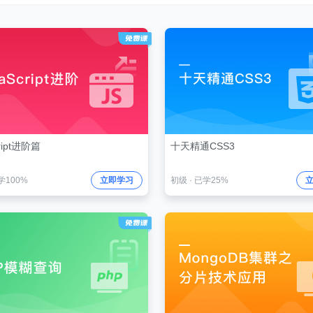
ript进阶篇
十天精通CSS3
学100%
立即学习
初级
·
已学25%