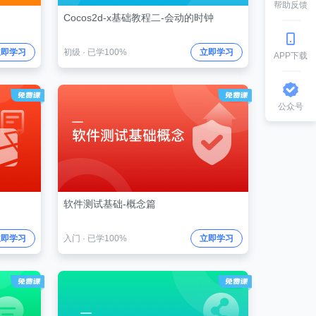
帮助反馈
Cocos2d-x基础教程二-会动的时钟
立即学习
初级
·
已学100%
立即学习
APP下载
公众号
软件测试基础-概念篇
立即学习
入门
·
已学100%
立即学习