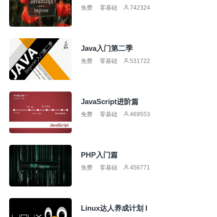
免费
零基础
742324
Java入门第二季
免费
零基础
531722
JavaScript进阶篇
免费
零基础
469553
PHP入门篇
免费
零基础
456771
Linux达人养成计划 I