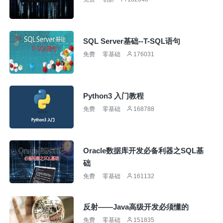
SQL Server基础--T-SQL语句
免费
零基础
176031
Python3 入门教程
免费
零基础
168788
Oracle数据库开发必备利器之SQL基
础
免费
零基础
161132
反射——Java高级开发必须懂的
免费
零基础
151835