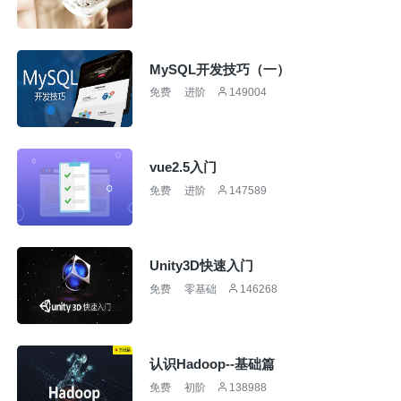
MySQL开发技巧（一）
免费
进阶
149004
vue2.5入门
免费
进阶
147589
Unity3D快速入门
免费
零基础
146268
认识Hadoop--基础篇
免费
初阶
138988