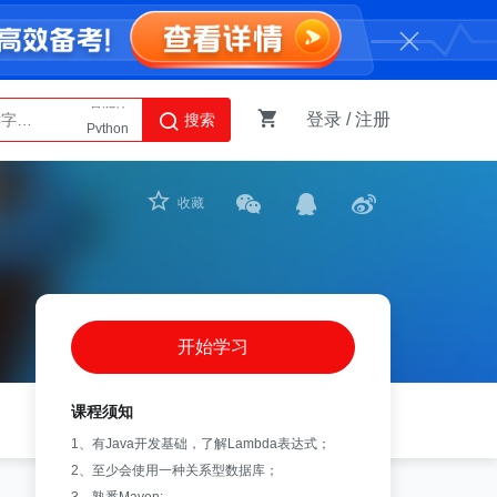
登录
/
注册
搜索
Python
AI智能体
收藏
开始学习
课程须知
1、有Java开发基础，了解Lambda表达式；
2、至少会使用一种关系型数据库；