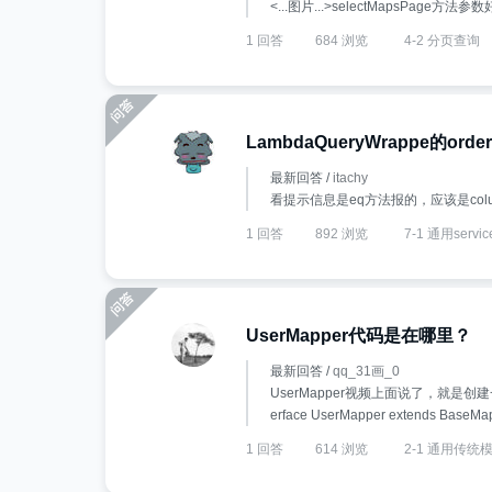
<...图片...>selectMapsP
1 回答
684 浏览
4-2 分页查询
LambdaQueryWrappe的or
最新回答 /
itachy
看提示信息是eq方法报的，应该是col
1 回答
892 浏览
7-1 通用servic
UserMapper代码是在哪里？
最新回答 /
qq_31画_0
UserMapper视频上面说了，就是创建一个Us
erface UserMapper extends BaseMa
1 回答
614 浏览
2-1 通用传统