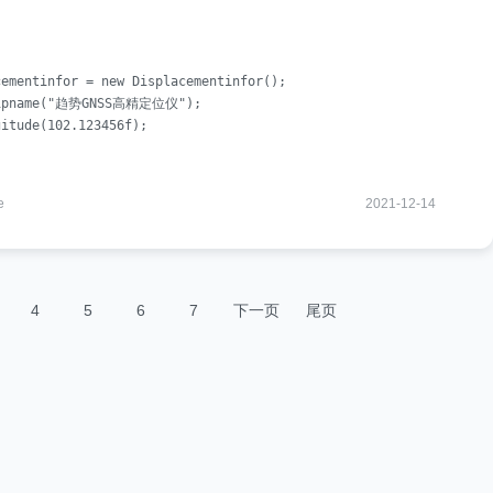
ementinfor = new Displacementinfor();

quipname("趋势GNSS高精定位仪");

itude(102.123456f);

e
2021-12-14
4
5
6
7
下一页
尾页