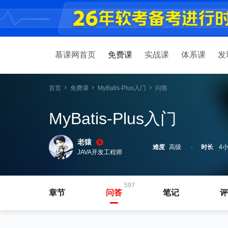
慕课网首页
免费课
实战课
体系课
发
首页
免费课
MyBatis-Plus入门
问答
MyBatis-Plus入门
老猿
难度
高级
时长
4小
JAVA开发工程师
597
章节
问答
笔记
评