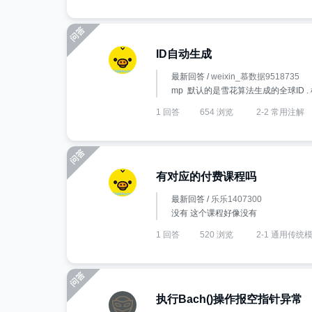
ID自动生成
最新回答 /
weixin_慕数据9518735
mp 默认的是雪花算法生成的全球ID . 检
1 回答
654 浏览
2-2 常用注解
有对应的付费课程吗
最新回答 /
乐乐1407300
没有 这个课程好像没有
1 回答
520 浏览
2-1 通用传统
执行Bach()操作报空指针异常