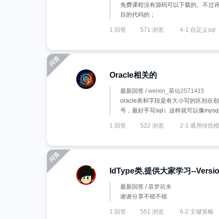
免费课程没有源码可以下载的。不过评
目的代码的；
1 回答
571 浏览
4-1 自定义sql
Oracle相关的
最新回答 /
weixin_慕仙2571415
oracle表和字段是有大小写的区别在创
号，最好手写sql）这样就可以像mys
1 回答
522 浏览
2-1 通用传统
IdType类,提供大家学习--Version 
最新回答 /
慕梦前来
谢谢分享不错不错
1 回答
551 浏览
6-2 主键策略