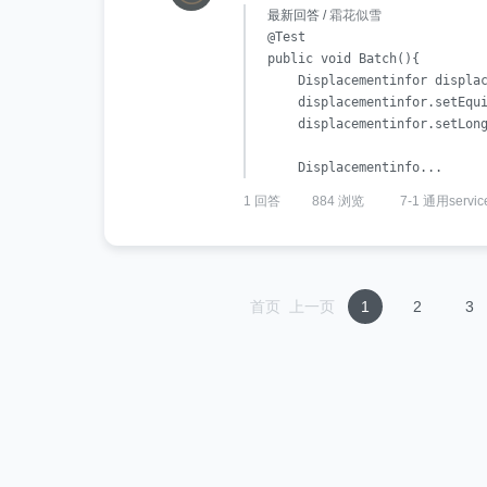
最新回答 /
霜花似雪
@Test

public void Batch(){

    Displacementinfor displac
    displacementinfor.setE
    displacementinfor.setLong
    Displacementinfo...
1 回答
884 浏览
7-1 通用servic
首页
上一页
1
2
3