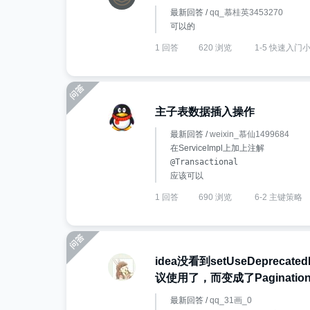
最新回答 /
qq_慕桂英3453270
可以的
1 回答
620 浏览
1-5 快速入门
主子表数据插入操作
最新回答 /
weixin_慕仙1499684
在ServiceImpl上加上注解
@Transactional

应该可以
1 回答
690 浏览
6-2 主键策略
idea没看到setUseDeprecate
议使用了，而变成了PaginationI
最新回答 /
qq_31画_0