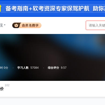
现
时 0分
学习人数
57084
综合评分
9.57
102
价