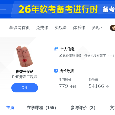
慕课网首页
免费课
实战课
体系课
发现
个人信息
这位童鞋很懒，什么也没有留下～～
成长数据
夜袭开发站
PHP开发工程师
学习时长
经验值
779
54166
小时
个
关注
主页
在学课程
（155）
参与评价
（3）
文