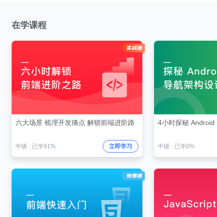
在学课程
六大场景 梳理开发痛点 解锁前端进阶路
4小时探秘 Andro
中级
·
已学91%
立即学习
中级
·
已学0%