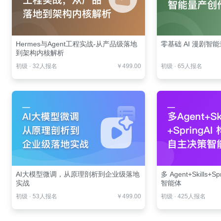
Hermes与Agent工程实战-从产品级落地
零基础 AI 漫剧智
到架构内核解析
初级
·
32人报名
￥499.00
初级
·
65人报名
AI大模型微调，从原理剖析到企业级落地
多 Agent+Skills
实战
智能体
初级
·
53人报名
￥499.00
初级
·
425人报名