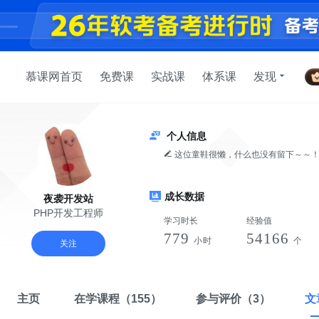
慕课网首页
免费课
实战课
体系课
发现
个人信息
这位童鞋很懒，什么也没有留下～～
成长数据
夜袭开发站
PHP开发工程师
学习时长
经验值
779
54166
小时
个
关注
主页
在学课程
（155）
参与评价
（3）
文