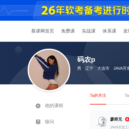
慕课网首页
免费课
实战课
体系课
发
码农p
男
辽宁
大连市
JAVA
Ta的关注
T
他的课程
廖师兄
猿问
JAVA开发