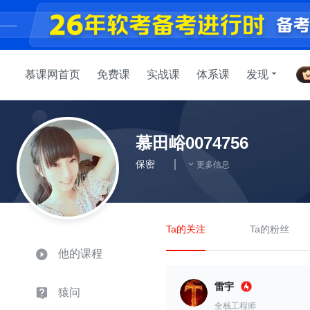
慕课网首页
免费课
实战课
体系课
发现
慕田峪0074756
保密
更多信息
Ta的关注
Ta的粉丝
他的课程
雷宇
猿问
全栈工程师