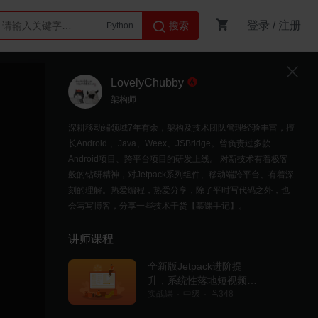
登录
/
注册
搜索
Python
AI智能体
LovelyChubby
架构师
深耕移动端领域7年有余，架构及技术团队管理经验丰富，擅
长Android 、Java、Weex、JSBridge。曾负责过多款
Android项目、跨平台项目的研发上线。 对新技术有着极客
般的钻研精神，对Jetpack系列组件、移动端跨平台、有着深
刻的理解。热爱编程，热爱分享，除了平时写代码之外，也
会写写博客，分享一些技术干货【慕课手记】。
讲师课程
全新版Jetpack进阶提
升，系统性落地短视频
App
实战课
中级
348