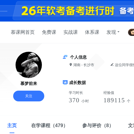
慕课网首页
免费课
实战课
体系课
发现
个人信息
湖南 - 长沙市
这位同学很
成长数据
慕梦前来
学习时长
经验值
关注
370
189115
小时
个
主页
在学课程
（479）
参与评价
（8）
文