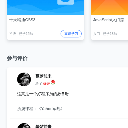
十天精通CSS3
JavaScript入门篇
初级
·
已学15%
立即学习
入门
·
已学18%
参与评价
慕梦前来
给了
好评
这真是一个好程序员的必备呀
所属课程：《Yahoo军规》
慕梦前来